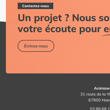
Contactez-nous
Un projet ? Nous 
votre écoute pour
e
Écrivez-nous
Animaw
31 route de la
67800 Hoe
03 88 68 