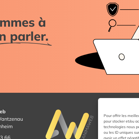
sommes à
n parler.
eb
Suive
Pour offrir les meill
 Wantzenau
pour stocker et/ou a
nheim
technologies nous p
ou les ID uniques sur
13 66
avoir un effet négati