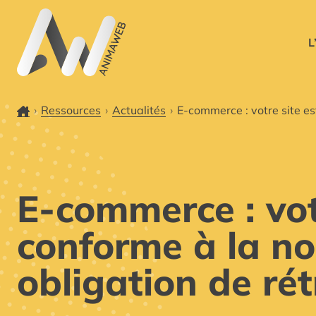
L’agen
L
Accueil
Ressources
Actualités
E-commerce : votre site est-
E-commerce : votr
conforme à la no
obligation de rét