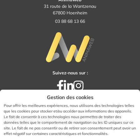
31 route de la Wantzenau
67800 Hoenheim
03 88 68 13 66
Suivez-nous sur :
Facebook
LinkedIn
Instagram
Gestion des cookies
Pour offrir les meilleures expériences, nous utilisons des technologies telles
que les cookies pour stocker et/ou accéder aux informations des appareils.
Tous droits réservés - Animaweb
Le fait de consentir à ces technologies nous permettra de traiter des
Accessibilité : totalement conforme
données telles que le comportement de navigation ou les ID uniques sur ce
site. Le fait de ne pas consentir ou de retirer son consentement peut avoir un
Mentions légales
effet négatif sur certaines caractéristiques et fonctionnalités.