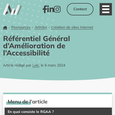
Contact
Ouvri
Facebook
LinkedIn
Instagram
Accueil
Ressources
Articles
Création de sites Internet
Référentiel Général
d’Amélioration de
l’Accessibilité
Article rédigé par
Loïc
, le 6 mars 2024
Menu de l’article
En quoi consiste le RGAA ?