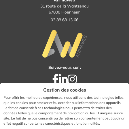
Animaweb
31 route de la Wantzenau
67800 Hoenheim
03 88 68 13 66
Suivez-nous sur :
Facebook
LinkedIn
Instagram
Gestion des cookies
Pour offrir les meilleures expériences, nous utilisons des technologies telles
que les cookies pour stocker et/ou accéder aux informations des appareils.
Tous droits réservés - Animaweb
Le fait de consentir à ces technologies nous permettra de traiter des
Accessibilité : totalement conforme
données telles que le comportement de navigation ou les ID uniques sur ce
site. Le fait de ne pas consentir ou de retirer son consentement peut avoir un
Mentions légales
effet négatif sur certaines caractéristiques et fonctionnalités.