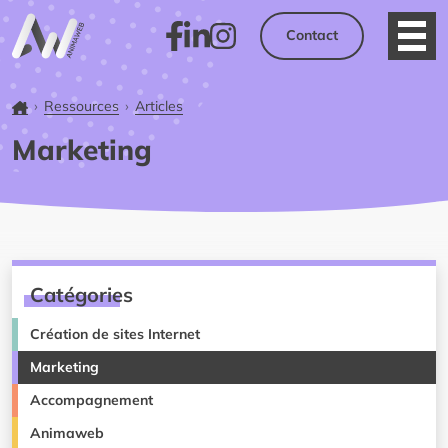
Contact
Ouvri
Facebook
LinkedIn
Instagram
Accueil
Ressources
Articles
Marketing
Catégories
Création de sites Internet
Marketing
Accompagnement
Animaweb