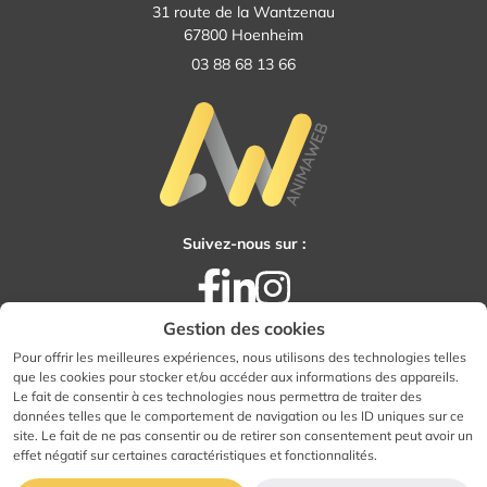
31 route de la Wantzenau
67800 Hoenheim
03 88 68 13 66
Suivez-nous sur :
Facebook
LinkedIn
Instagram
Gestion des cookies
Pour offrir les meilleures expériences, nous utilisons des technologies telles
que les cookies pour stocker et/ou accéder aux informations des appareils.
Tous droits réservés - Animaweb
Le fait de consentir à ces technologies nous permettra de traiter des
Accessibilité : totalement conforme
données telles que le comportement de navigation ou les ID uniques sur ce
site. Le fait de ne pas consentir ou de retirer son consentement peut avoir un
Mentions légales
effet négatif sur certaines caractéristiques et fonctionnalités.